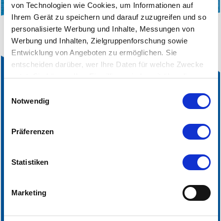
von Technologien wie Cookies, um Informationen auf
Ihrem Gerät zu speichern und darauf zuzugreifen und so
personalisierte Werbung und Inhalte, Messungen von
Werbung und Inhalten, Zielgruppenforschung sowie
Entwicklung von Angeboten zu ermöglichen. Sie
entscheiden darüber, wer Ihre Daten für welche Zwecke
nutzt. Sie können Ihre Einwilligung jederzeit über die
Cookie-Erklärung oder durch Klicken auf das Privacy
Einwilligungsauswahl
Trigger Symbol ändern oder widerrufen
Notwendig
Wenn Sie es erlauben, würden wir auch gerne:
Präferenzen
Informationen über Ihre geografische Lage
erfassen, welche bis auf einige Meter genau sein
können
Statistiken
ABONNIERE UNSEREN NEWSLETTER
Ihr Gerät durch aktives Scannen nach bestimmten
Merkmalen (Fingerprinting) identifizieren
Marketing
Erfahren Sie mehr darüber, wie Ihre persönlichen Daten
Anmelden
verarbeitet werden, und legen Sie Ihre Präferenzen im