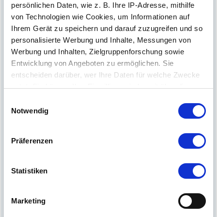
persönlichen Daten, wie z. B. Ihre IP-Adresse, mithilfe
von Technologien wie Cookies, um Informationen auf
Ihrem Gerät zu speichern und darauf zuzugreifen und so
personalisierte Werbung und Inhalte, Messungen von
Werbung und Inhalten, Zielgruppenforschung sowie
Entwicklung von Angeboten zu ermöglichen. Sie
entscheiden darüber, wer Ihre Daten für welche Zwecke
nutzt. Sie können Ihre Einwilligung jederzeit über die
Cookie-Erklärung oder durch Klicken auf das Privacy
Einwilligungsauswahl
Trigger Symbol ändern oder widerrufen
Notwendig
Lokal-Währung
Wenn Sie es erlauben, würden wir auch gerne:
Der neue MATTSEE-ZEHNER! – Unsere lokale
Präferenzen
Informationen über Ihre geografische Lage
Währung.
erfassen, welche bis auf einige Meter genau sein
können
Statistiken
Ihr Gerät durch aktives Scannen nach
bestimmten Merkmalen (Fingerprinting) identifizieren
Marketing
Erfahren Sie mehr darüber, wie Ihre persönlichen Daten