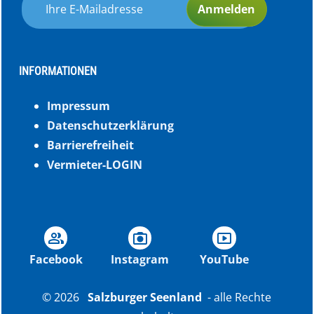
Anmelden
INFORMATIONEN
Impressum
Datenschutzerklärung
Barrierefreiheit
Vermieter-LOGIN
group
photo_camera
smart_display
Facebook
Instagram
YouTube
© 2026
Salzburger Seenland
- alle Rechte