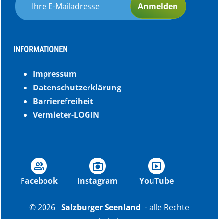
Anmelden
INFORMATIONEN
Impressum
Datenschutzerklärung
Barrierefreiheit
Vermieter-LOGIN
group
photo_camera
smart_display
Facebook
Instagram
YouTube
© 2026
Salzburger Seenland
- alle Rechte