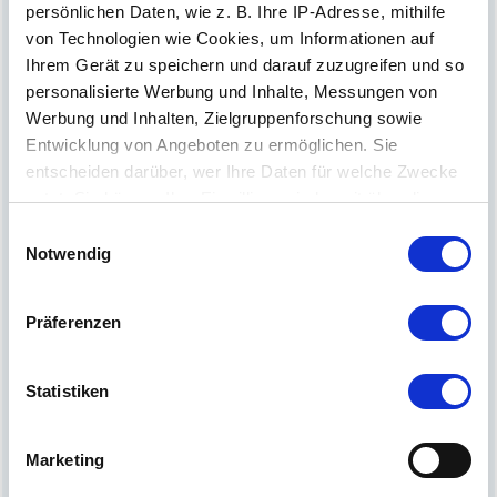
persönlichen Daten, wie z. B. Ihre IP-Adresse, mithilfe
von Technologien wie Cookies, um Informationen auf
Ihrem Gerät zu speichern und darauf zuzugreifen und so
personalisierte Werbung und Inhalte, Messungen von
Werbung und Inhalten, Zielgruppenforschung sowie
Entwicklung von Angeboten zu ermöglichen. Sie
entscheiden darüber, wer Ihre Daten für welche Zwecke
nutzt. Sie können Ihre Einwilligung jederzeit über die
Cookie-Erklärung oder durch Klicken auf das Privacy
Einwilligungsauswahl
Trigger Symbol ändern oder widerrufen
Notwendig
Lokal-Währung
Wenn Sie es erlauben, würden wir auch gerne:
Der neue MATTSEE-ZEHNER! – Unsere lokale
Präferenzen
Informationen über Ihre geografische Lage
Währung.
erfassen, welche bis auf einige Meter genau sein
können
Statistiken
Ihr Gerät durch aktives Scannen nach
bestimmten Merkmalen (Fingerprinting) identifizieren
Marketing
Erfahren Sie mehr darüber, wie Ihre persönlichen Daten