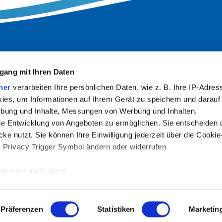
gang mit Ihren Daten
ner
verarbeiten Ihre persönlichen Daten, wie z. B. Ihre IP-Adress
ies, um Informationen auf Ihrem Gerät zu speichern und darauf
rbung und Inhalte, Messungen von Werbung und Inhalten,
e Entwicklung von Angeboten zu ermöglichen. Sie entscheiden 
INFORMATIONEN
ke nutzt. Sie können Ihre Einwilligung jederzeit über die Cookie
s Privacy Trigger Symbol ändern oder widerrufen
Impressum
den wir auch gerne:
Datenschutzerklärung
 Ihre geografische Lage erfassen, welche bis auf einige Meter g
Barrierefreiheit
Vermieter-LOGIN
tives Scannen nach bestimmten Merkmalen (Fingerprinting) identi
Präferenzen
Statistiken
Marketin
 wie Ihre persönlichen Daten verarbeitet werden, und legen Sie 