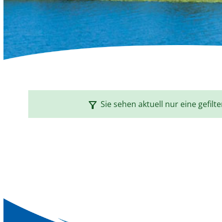
filter_alt
Sie sehen aktuell nur eine gefilt