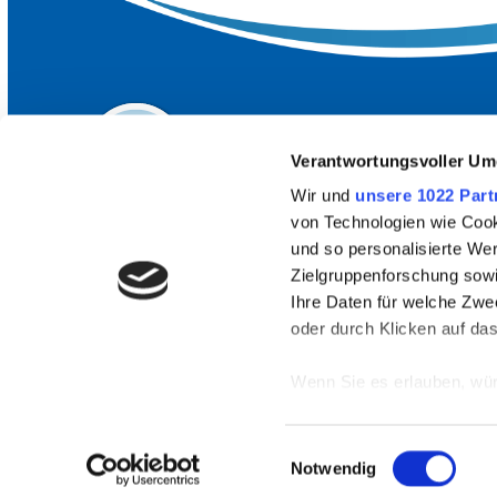
Verantwortungsvoller Um
Wir und
unsere 1022 Part
von Technologien wie Cook
und so personalisierte We
Zielgruppenforschung sowi
HÄUFIG GESUCHT
Ihre Daten für welche Zwec
oder durch Klicken auf da
Unsere Strandbäder
Wenn Sie es erlauben, wür
Top-Ausflugsziele
Informationen über
Anreise & ÖPNV
können
Einwilligungsauswahl
Ihr Gerät durch ak
Notwendig
Erfahren Sie mehr darüber,