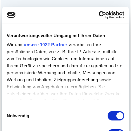
WEITER
EINTAUCHEN
Verantwortungsvoller Umgang mit Ihren Daten
Wir und
unsere 1022 Partner
verarbeiten Ihre
persönlichen Daten, wie z. B. Ihre IP-Adresse, mithilfe
von Technologien wie Cookies, um Informationen auf
Ihrem Gerät zu speichern und darauf zuzugreifen und so
personalisierte Werbung und Inhalte, Messungen von
Werbung und Inhalten, Zielgruppenforschung sowie
Entwicklung von Angeboten zu ermöglichen. Sie
entscheiden darüber, wer Ihre Daten für welche Zwecke
nutzt. Sie können Ihre Einwilligung jederzeit über die
Cookie-Erklärung oder durch Klicken auf das Privacy
Wandern & Themenwege
Einwilligungsauswahl
Trigger Symbol ändern oder widerrufen
Notwendig
Wenn Sie es erlauben, würden wir auch gerne: