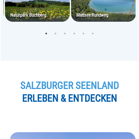
ee
Naturpark Buchberg
Mattsee Rundweg
SALZBURGER SEENLAND
ERLEBEN & ENTDECKEN