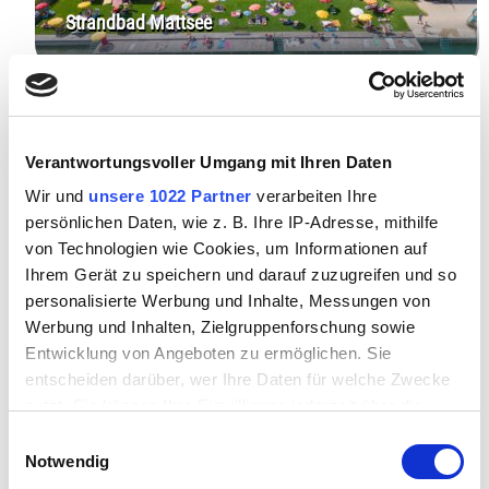
Strandbad Mattsee
Verantwortungsvoller Umgang mit Ihren Daten
Wir und
unsere 1022 Partner
verarbeiten Ihre
persönlichen Daten, wie z. B. Ihre IP-Adresse, mithilfe
von Technologien wie Cookies, um Informationen auf
Ihrem Gerät zu speichern und darauf zuzugreifen und so
personalisierte Werbung und Inhalte, Messungen von
Seenland Schifffahrt
Werbung und Inhalten, Zielgruppenforschung sowie
Entwicklung von Angeboten zu ermöglichen. Sie
entscheiden darüber, wer Ihre Daten für welche Zwecke
nutzt. Sie können Ihre Einwilligung jederzeit über die
Cookie-Erklärung oder durch Klicken auf das Privacy
Einwilligungsauswahl
Trigger Symbol ändern oder widerrufen
Notwendig