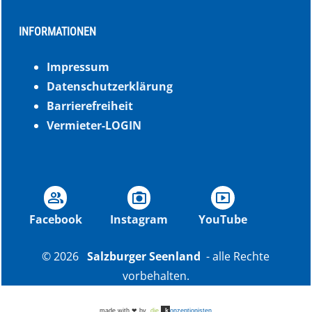
INFORMATIONEN
Impressum
Datenschutzerklärung
Barrierefreiheit
Vermieter-LOGIN
group
photo_camera
smart_display
Facebook
Instagram
YouTube
© 2026
Salzburger Seenland
- alle Rechte
vorbehalten.
made with ❤ by
die
k
onzeptionisten