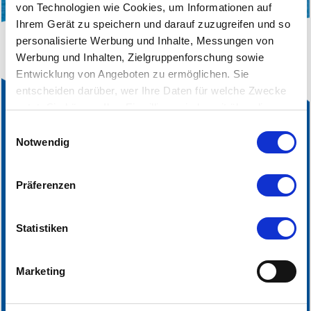
von Technologien wie Cookies, um Informationen auf
Ihrem Gerät zu speichern und darauf zuzugreifen und so
personalisierte Werbung und Inhalte, Messungen von
Werbung und Inhalten, Zielgruppenforschung sowie
Entwicklung von Angeboten zu ermöglichen. Sie
entscheiden darüber, wer Ihre Daten für welche Zwecke
nutzt. Sie können Ihre Einwilligung jederzeit über die
Cookie-Erklärung oder durch Klicken auf das Privacy
Einwilligungsauswahl
Trigger Symbol ändern oder widerrufen
Notwendig
Wenn Sie es erlauben, würden wir auch gerne:
Präferenzen
Informationen über Ihre geografische Lage
erfassen, welche bis auf einige Meter genau sein
können
Statistiken
ABONNIERE UNSEREN NEWSLETTER
Ihr Gerät durch aktives Scannen nach bestimmten
Merkmalen (Fingerprinting) identifizieren
Marketing
Erfahren Sie mehr darüber, wie Ihre persönlichen Daten
Anmelden
verarbeitet werden, und legen Sie Ihre Präferenzen im