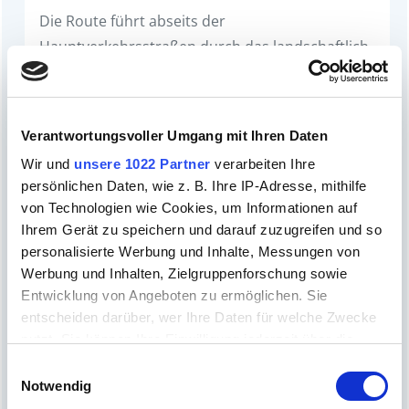
Die Route führt abseits der
Hauptverkehrsstraßen durch das landschaftlich
reizvolle Salzburger Seenland,…
Verantwortungsvoller Umgang mit Ihren Daten
Wir und
unsere 1022 Partner
verarbeiten Ihre
persönlichen Daten, wie z. B. Ihre IP-Adresse, mithilfe
von Technologien wie Cookies, um Informationen auf
Ihrem Gerät zu speichern und darauf zuzugreifen und so
personalisierte Werbung und Inhalte, Messungen von
Werbung und Inhalten, Zielgruppenforschung sowie
Entwicklung von Angeboten zu ermöglichen. Sie
entscheiden darüber, wer Ihre Daten für welche Zwecke
nutzt. Sie können Ihre Einwilligung jederzeit über die
Cookie-Erklärung oder durch Klicken auf das Privacy
Einwilligungsauswahl
Trigger Symbol ändern oder widerrufen
Notwendig
Barocktour