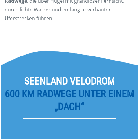
Radwege
, die über Hügel mit grandioser Fernsicht,
durch lichte Wälder und entlang unverbauter
Uferstrecken führen.
SEENLAND VELODROM
600 KM RADWEGE UNTER EINEM
„DACH“