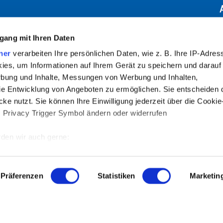
gang mit Ihren Daten
ner
verarbeiten Ihre persönlichen Daten, wie z. B. Ihre IP-Adress
ies, um Informationen auf Ihrem Gerät zu speichern und darauf
rbung und Inhalte, Messungen von Werbung und Inhalten,
INFORMATIONEN
e Entwicklung von Angeboten zu ermöglichen. Sie entscheiden 
ke nutzt. Sie können Ihre Einwilligung jederzeit über die Cookie
Impressum
s Privacy Trigger Symbol ändern oder widerrufen
Datenschutzerklärung
den wir auch gerne:
Barrierefreiheit
 Ihre geografische Lage erfassen, welche bis auf einige Meter g
Vermieter-LOGIN
tives Scannen nach bestimmten Merkmalen (Fingerprinting) identi
Präferenzen
Statistiken
Marketin
 wie Ihre persönlichen Daten verarbeitet werden, und legen Sie 
 Einzelheiten
fest.
© 2026
Salzburger Seenland
- alle Rechte vorbehalten.