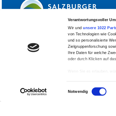
Verantwortungsvoller Um
Wir und
unsere 1022 Part
von Technologien wie Cook
und so personalisierte We
HÄUFIG GESUCHT
Zielgruppenforschung sowi
Ihre Daten für welche Zwec
Unsere Strandbäder
oder durch Klicken auf da
Top-Ausflugsziele
Wenn Sie es erlauben, wür
Anreise & ÖPNV
Informationen über
können
Einwilligungsauswahl
Ihr Gerät durch ak
Notwendig
Erfahren Sie mehr darüber,
Präferenzen im
Abschnitt