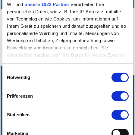
Wir und
unsere 1022 Partner
verarbeiten Ihre
persönlichen Daten, wie z. B. Ihre IP-Adresse, mithilfe
von Technologien wie Cookies, um Informationen auf
filter_alt
Sie sehen aktuell nur eine gefilterte Ansicht
Ihrem Gerät zu speichern und darauf zuzugreifen und so
unserer Infrastrukturbetriebe.
Klicken sie hier
, um
personalisierte Werbung und Inhalte, Messungen von
die aktuelle Filterung aufzuheben.
Werbung und Inhalten, Zielgruppenforschung sowie
Entwicklung von Angeboten zu ermöglichen. Sie
entscheiden darüber, wer Ihre Daten für welche Zwecke
nutzt. Sie können Ihre Einwilligung jederzeit über die
Cookie-Erklärung oder durch Klicken auf das Privacy
Einwilligungsauswahl
Trigger Symbol ändern oder widerrufen
Notwendig
Wenn Sie es erlauben, würden wir auch gerne:
Präferenzen
Informationen über Ihre geografische Lage
erfassen, welche bis auf einige Meter genau sein
können
Statistiken
Ihr Gerät durch aktives Scannen nach bestimmten
Merkmalen (Fingerprinting) identifizieren
Marketing