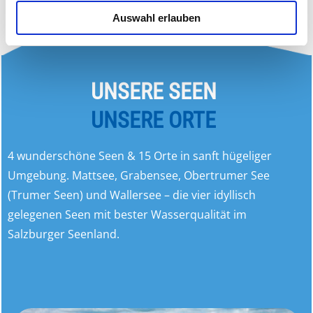
analysieren. Außerdem geben wir Informationen zu Ihrer
Auswahl erlauben
Verwendung unserer Website an unsere Partner für
soziale Medien, Werbung und Analysen weiter. Unsere
Partner führen diese Informationen möglicherweise mit
weiteren Daten zusammen, die Sie ihnen bereitgestellt
UNSERE SEEN
haben oder die sie im Rahmen Ihrer Nutzung der Dienste
gesammelt haben.
UNSERE ORTE
4 wunderschöne Seen & 15 Orte in sanft hügeliger
Umgebung. Mattsee, Grabensee, Obertrumer See
(Trumer Seen) und Wallersee – die vier idyllisch
gelegenen Seen mit bester Wasserqualität im
Salzburger Seenland.