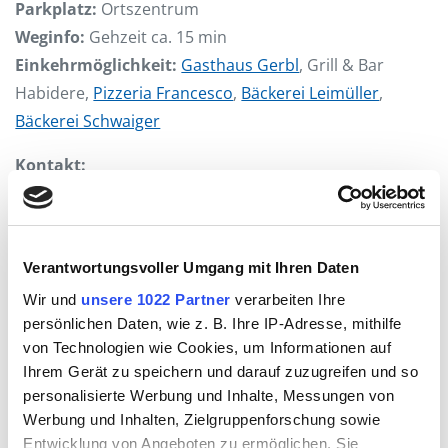
Parkplatz:
Ortszentrum
Weginfo:
Gehzeit ca. 15 min
Einkehrmöglichkeit:
Gasthaus Gerbl
, Grill & Bar
Habidere,
Pizzeria Francesco
,
Bäckerei Leimüller
,
Bäckerei Schwaiger
Kontakt:
Tourismusbüro Neumarkt
T. +43 6216 6907
neumarkt(at)salzburger-seenland.at
Verantwortungsvoller Umgang mit Ihren Daten
Wir und
unsere 1022 Partner
verarbeiten Ihre
persönlichen Daten, wie z. B. Ihre IP-Adresse, mithilfe
von Technologien wie Cookies, um Informationen auf
Ihrem Gerät zu speichern und darauf zuzugreifen und so
personalisierte Werbung und Inhalte, Messungen von
Werbung und Inhalten, Zielgruppenforschung sowie
Entwicklung von Angeboten zu ermöglichen. Sie