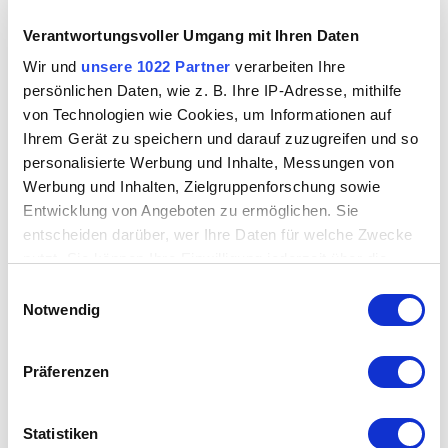
2
Verantwortungsvoller Umgang mit Ihren Daten
Plan
Wir und
unsere 1022 Partner
verarbeiten Ihre
persönlichen Daten, wie z. B. Ihre IP-Adresse, mithilfe
DETAILS:
von Technologien wie Cookies, um Informationen auf
Parken: zwei Park- + Ride-Plätze bei der Lokalbahn
Ihrem Gerät zu speichern und darauf zuzugreifen und so
Pabing und in Weitwörth. Nur fünf Gehminuten von
personalisierte Werbung und Inhalte, Messungen von
der Weitwörther Au entfernt.
Werbung und Inhalten, Zielgruppenforschung sowie
Weginfo: Ausgangspunkt Nußdorf am Parkplatz
Entwicklung von Angeboten zu ermöglichen. Sie
entscheiden darüber, wer Ihre Daten für welche Zwecke
Weitwörth-Lokalbahnhof. Die Beschilderung beginnt an
nutzt. Sie können Ihre Einwilligung jederzeit über die
der Bahnschiene und führt dann in die Au.
Cookie-Erklärung oder durch Klicken auf das Privacy
Einwilligungsauswahl
Trigger Symbol ändern oder widerrufen
Notwendig
Kontakt:
Dr. Hanna Wenng
Wenn Sie es erlauben, würden wir auch gerne:
Tel. 0662 842653 3210
Präferenzen
Informationen über Ihre geografische Lage
hannah.wenng@hausdernatur.at
erfassen, welche bis auf einige Meter genau sein
können
Statistiken
www.salzachauen.at