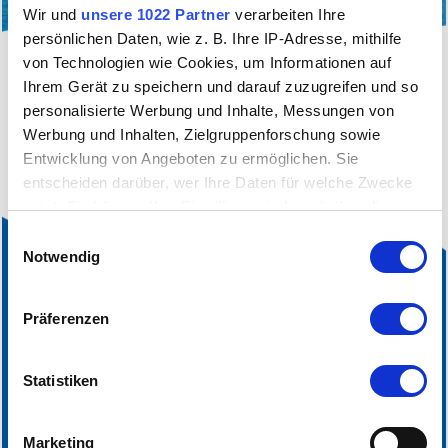
Wir und
unsere 1022 Partner
verarbeiten Ihre
persönlichen Daten, wie z. B. Ihre IP-Adresse, mithilfe
von Technologien wie Cookies, um Informationen auf
filter_alt
Sie sehen aktuell nur eine gefilterte Ansicht
Ihrem Gerät zu speichern und darauf zuzugreifen und so
unserer Veranstaltungen.
Klicken sie hier
, um die
personalisierte Werbung und Inhalte, Messungen von
aktuelle Filterung aufzuheben.
Werbung und Inhalten, Zielgruppenforschung sowie
Entwicklung von Angeboten zu ermöglichen. Sie
entscheiden darüber, wer Ihre Daten für welche Zwecke
nutzt. Sie können Ihre Einwilligung jederzeit über die
Cookie-Erklärung oder durch Klicken auf das Privacy
Einwilligungsauswahl
Trigger Symbol ändern oder widerrufen
Notwendig
Wenn Sie es erlauben, würden wir auch gerne:
Präferenzen
Informationen über Ihre geografische Lage
erfassen, welche bis auf einige Meter genau sein
können
Statistiken
Ihr Gerät durch aktives Scannen nach bestimmten
Merkmalen (Fingerprinting) identifizieren
Marketing