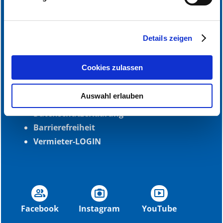
ABONNIERE UNSEREN NEWSLETTER
Erfahren Sie mehr darüber, wie Ihre persönlichen Daten
verarbeitet werden, und legen Sie Ihre Präferenzen im
Abschnitt Einzelheiten
fest.
Anmelden
Details zeigen
Wir verwenden Cookies, um Inhalte und Anzeigen zu
personalisieren, Funktionen für soziale Medien anbieten
Cookies zulassen
INFORMATIONEN
zu können und die Zugriffe auf unsere Website zu
analysieren. Außerdem geben wir Informationen zu Ihrer
Auswahl erlauben
Impressum
Verwendung unserer Website an unsere Partner für
soziale Medien, Werbung und Analysen weiter. Unsere
Datenschutzerklärung
Partner führen diese Informationen möglicherweise mit
Barrierefreiheit
weiteren Daten zusammen, die Sie ihnen bereitgestellt
Vermieter-LOGIN
haben oder die sie im Rahmen Ihrer Nutzung der Dienste
gesammelt haben.
group
photo_camera
smart_display
Facebook
Instagram
YouTube