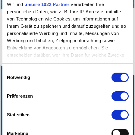
Wir und
unsere 1022 Partner
verarbeiten Ihre
persönlichen Daten, wie z. B. Ihre IP-Adresse, mithilfe
von Technologien wie Cookies, um Informationen auf
filter_alt
Sie sehen aktuell nur eine gefilterte Ansicht
Ihrem Gerät zu speichern und darauf zuzugreifen und so
unserer Unterkünfte.
Klicken sie hier
, um die aktuelle
personalisierte Werbung und Inhalte, Messungen von
Filterung aufzuheben.
Werbung und Inhalten, Zielgruppenforschung sowie
Entwicklung von Angeboten zu ermöglichen. Sie
entscheiden darüber, wer Ihre Daten für welche Zwecke
nutzt. Sie können Ihre Einwilligung jederzeit über die
Cookie-Erklärung oder durch Klicken auf das Privacy
Einwilligungsauswahl
Trigger Symbol ändern oder widerrufen
Notwendig
Wenn Sie es erlauben, würden wir auch gerne:
Präferenzen
Informationen über Ihre geografische Lage
erfassen, welche bis auf einige Meter genau sein
können
Statistiken
Ihr Gerät durch aktives Scannen nach bestimmten
Merkmalen (Fingerprinting) identifizieren
Marketing