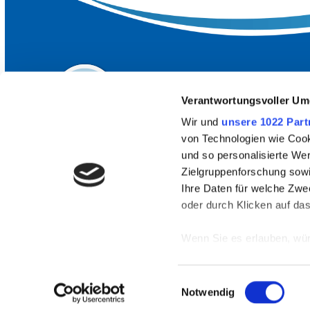
Verantwortungsvoller Um
Wir und
unsere 1022 Part
von Technologien wie Cook
und so personalisierte We
Zielgruppenforschung sowi
HÄUFIG GESUCHT
Ihre Daten für welche Zwec
oder durch Klicken auf da
Unsere Strandbäder
Wenn Sie es erlauben, wür
Top-Ausflugsziele
Informationen über
Anreise & ÖPNV
können
Einwilligungsauswahl
Ihr Gerät durch ak
Notwendig
Erfahren Sie mehr darüber,