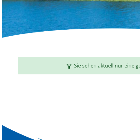
filter_alt
Sie sehen aktuell nur eine g