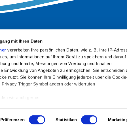
gang mit Ihren Daten
ner
verarbeiten Ihre persönlichen Daten, wie z. B. Ihre IP-Adress
ies, um Informationen auf Ihrem Gerät zu speichern und darauf
rbung und Inhalte, Messungen von Werbung und Inhalten,
e Entwicklung von Angeboten zu ermöglichen. Sie entscheiden 
INFORMATIONEN
ke nutzt. Sie können Ihre Einwilligung jederzeit über die Cookie
s Privacy Trigger Symbol ändern oder widerrufen
Impressum
den wir auch gerne:
Datenschutzerklärung
 Ihre geografische Lage erfassen, welche bis auf einige Meter g
Barrierefreiheit
Vermieter-LOGIN
tives Scannen nach bestimmten Merkmalen (Fingerprinting) identi
Präferenzen
Statistiken
Marketin
 wie Ihre persönlichen Daten verarbeitet werden, und legen Sie 