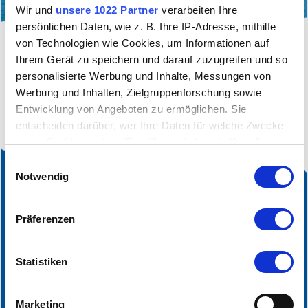
Wir und
unsere 1022 Partner
verarbeiten Ihre
persönlichen Daten, wie z. B. Ihre IP-Adresse, mithilfe
von Technologien wie Cookies, um Informationen auf
filter_alt
Sie sehen aktuell nur eine gefilterte Ansicht
Ihrem Gerät zu speichern und darauf zuzugreifen und so
unserer Infrastrukturbetriebe.
Klicken sie hier
, um
personalisierte Werbung und Inhalte, Messungen von
die aktuelle Filterung aufzuheben.
Werbung und Inhalten, Zielgruppenforschung sowie
Entwicklung von Angeboten zu ermöglichen. Sie
entscheiden darüber, wer Ihre Daten für welche Zwecke
nutzt. Sie können Ihre Einwilligung jederzeit über die
Cookie-Erklärung oder durch Klicken auf das Privacy
Einwilligungsauswahl
Trigger Symbol ändern oder widerrufen
Notwendig
Wenn Sie es erlauben, würden wir auch gerne:
Präferenzen
Informationen über Ihre geografische Lage
erfassen, welche bis auf einige Meter genau sein
können
Statistiken
Ihr Gerät durch aktives Scannen nach bestimmten
Merkmalen (Fingerprinting) identifizieren
Marketing