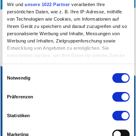
Wir und
unsere 1022 Partner
verarbeiten Ihre
persönlichen Daten, wie z. B. Ihre IP-Adresse, mithilfe
von Technologien wie Cookies, um Informationen auf
filter_alt
Sie sehen aktuell nur eine gefilterte Ansicht
Ihrem Gerät zu speichern und darauf zuzugreifen und so
unserer Infrastrukturbetriebe.
Klicken sie hier
, um
personalisierte Werbung und Inhalte, Messungen von
die aktuelle Filterung aufzuheben.
Werbung und Inhalten, Zielgruppenforschung sowie
Entwicklung von Angeboten zu ermöglichen. Sie
entscheiden darüber, wer Ihre Daten für welche Zwecke
nutzt. Sie können Ihre Einwilligung jederzeit über die
Cookie-Erklärung oder durch Klicken auf das Privacy
Einwilligungsauswahl
Trigger Symbol ändern oder widerrufen
Notwendig
Wenn Sie es erlauben, würden wir auch gerne:
Präferenzen
Informationen über Ihre geografische Lage
erfassen, welche bis auf einige Meter genau sein
können
Statistiken
Ihr Gerät durch aktives Scannen nach bestimmten
Merkmalen (Fingerprinting) identifizieren
Marketing