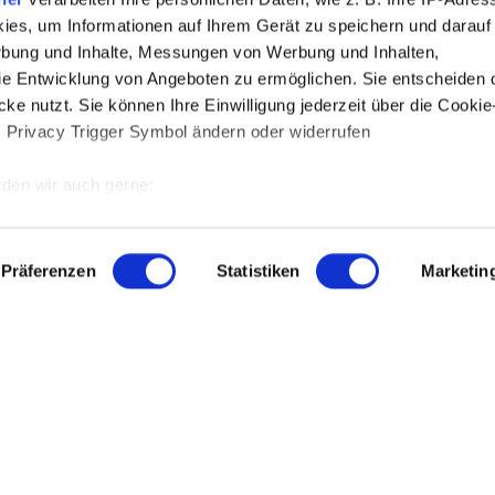
ies, um Informationen auf Ihrem Gerät zu speichern und darauf
rbung und Inhalte, Messungen von Werbung und Inhalten,
e Entwicklung von Angeboten zu ermöglichen. Sie entscheiden 
ke nutzt. Sie können Ihre Einwilligung jederzeit über die Cookie
s Privacy Trigger Symbol ändern oder widerrufen
den wir auch gerne:
 Ihre geografische Lage erfassen, welche bis auf einige Meter g
tives Scannen nach bestimmten Merkmalen (Fingerprinting) identi
Präferenzen
Statistiken
Marketin
 wie Ihre persönlichen Daten verarbeitet werden, und legen Sie 
 Einzelheiten
fest.
 Inhalte und Anzeigen zu personalisieren, Funktionen für sozia
e Zugriffe auf unsere Website zu analysieren. Außerdem geben w
rwendung unserer Website an unsere Partner für soziale Medien
INFORMATIONEN
re Partner führen diese Informationen möglicherweise mit weite
ereitgestellt haben oder die sie im Rahmen Ihrer Nutzung der D
Impressum