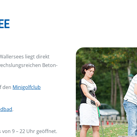
EE
Wallersees liegt direkt
wechslungsreichen Beton-
uf den
Minigolfclub
ndbad
.
 von 9 – 22 Uhr geöffnet.