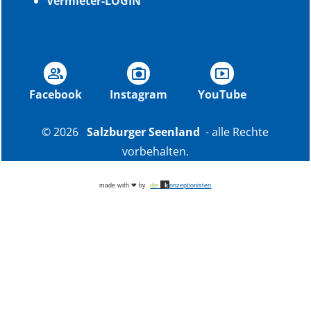
Vermieter-LOGIN
group
photo_camera
smart_display
Facebook
Instagram
YouTube
© 2026
Salzburger Seenland
- alle Rechte
vorbehalten.
made with ❤ by
die
k
onzeptionisten