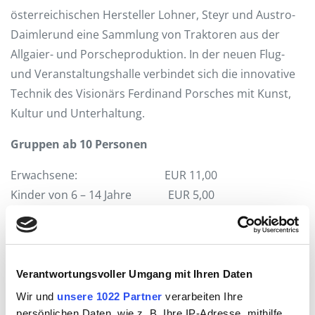
österreichischen Hersteller Lohner, Steyr und Austro-
Daimlerund eine Sammlung von Traktoren aus der
Allgaier- und Porscheproduktion. In der neuen Flug-
und Veranstaltungshalle verbindet sich die innovative
Technik des Visionärs Ferdinand Porsches mit Kunst,
Kultur und Unterhaltung.
Gruppen ab 10 Personen
Erwachsene: EUR 11,00
Kinder von 6 – 14 Jahre EUR 5,00
Führungen bis 25 Personen EUR 60,00
Kontakt:
Verantwortungsvoller Umgang mit Ihren Daten
+43 6217 59232
office(at)fahrtraum.at
Wir und
unsere 1022 Partner
verarbeiten Ihre
persönlichen Daten, wie z. B. Ihre IP-Adresse, mithilfe