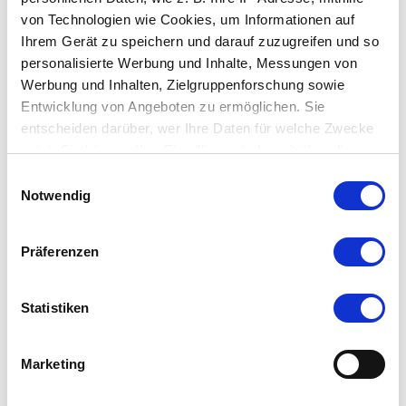
www.fahrtraum.at
von Technologien wie Cookies, um Informationen auf
Täglich von 10 – 17 Uhr
Ihrem Gerät zu speichern und darauf zuzugreifen und so
personalisierte Werbung und Inhalte, Messungen von
Werbung und Inhalten, Zielgruppenforschung sowie
Entwicklung von Angeboten zu ermöglichen. Sie
entscheiden darüber, wer Ihre Daten für welche Zwecke
nutzt. Sie können Ihre Einwilligung jederzeit über die
Cookie-Erklärung oder durch Klicken auf das Privacy
Einwilligungsauswahl
Trigger Symbol ändern oder widerrufen
Notwendig
Wenn Sie es erlauben, würden wir auch gerne:
Präferenzen
Informationen über Ihre geografische Lage
erfassen, welche bis auf einige Meter genau sein
können
Statistiken
Ihr Gerät durch aktives Scannen nach
bestimmten Merkmalen (Fingerprinting) identifizieren
Marketing
Erfahren Sie mehr darüber, wie Ihre persönlichen Daten
verarbeitet werden, und legen Sie Ihre Präferenzen im