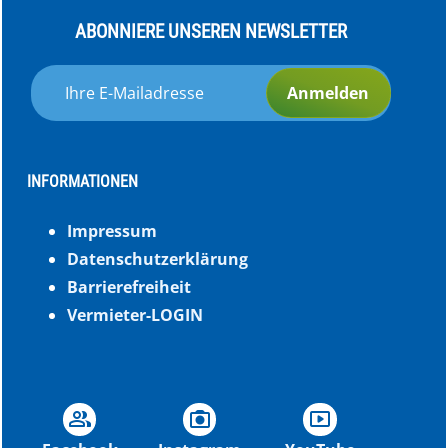
ABONNIERE UNSEREN NEWSLETTER
Anmelden
INFORMATIONEN
Impressum
Datenschutzerklärung
Barrierefreiheit
Vermieter-LOGIN
group
photo_camera
smart_display