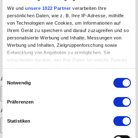
Wir und
unsere 1022 Partner
verarbeiten Ihre
persönlichen Daten, wie z. B. Ihre IP-Adresse, mithilfe
von Technologien wie Cookies, um Informationen auf
Ihrem Gerät zu speichern und darauf zuzugreifen und so
personalisierte Werbung und Inhalte, Messungen von
Werbung und Inhalten, Zielgruppenforschung sowie
Entwicklung von Angeboten zu ermöglichen. Sie
entscheiden darüber, wer Ihre Daten für welche Zwecke
Angebotsformular
nutzt. Sie können Ihre Einwilligung jederzeit über die
Cookie-Erklärung oder durch Klicken auf das Privacy
Einwilligungsauswahl
Anreise
*
Trigger Symbol ändern oder widerrufen
Notwendig
Wenn Sie es erlauben, würden wir auch gerne:
Präferenzen
Informationen über Ihre geografische Lage
Abreise
*
erfassen, welche bis auf einige Meter genau sein
können
Statistiken
Ihr Gerät durch aktives Scannen nach
bestimmten Merkmalen (Fingerprinting) identifizieren