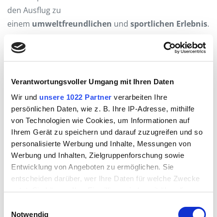
den Ausflug zu
einem
umweltfreundlichen
und
sportlichen
Erlebnis
.
Von Planung und Bau eines
dichten
Radwegenetzes
profitieren nicht nur
Urlauber, sondern auch Einwohner des Salzburger
Verantwortungsvoller Umgang mit Ihren Daten
Seenlands. Ob für den täglichen Weg zur
Arbeit
oder
Wir und
unsere 1022 Partner
verarbeiten Ihre
zum
Einkaufen
, das Fahrrad ist eine ideale und
persönlichen Daten, wie z. B. Ihre IP-Adresse, mithilfe
umweltfreundliche Alternative zum Auto – auch in
von Technologien wie Cookies, um Informationen auf
Kombination mit Bahn oder Bus. Auf ausgewiesenen
Ihrem Gerät zu speichern und darauf zuzugreifen und so
personalisierte Werbung und Inhalte, Messungen von
Radwegen oder ruhigen Nebenstraßen lässt sich das
Werbung und Inhalten, Zielgruppenforschung sowie
Fahrrad gut in den Alltag einbauen.
Entwicklung von Angeboten zu ermöglichen. Sie
entscheiden darüber, wer Ihre Daten für welche Zwecke
Je nach
Standort
kann man sich an
Salzkammergut
nutzt. Sie können Ihre Einwilligung jederzeit über die
und Mozart Radweg Symbole
orientieren oder
Cookie-Erklärung oder durch Klicken auf das Privacy
Einwilligungsauswahl
anderen Pendlerstrecken in die Stadt folgen.
Trigger Symbol ändern oder widerrufen
Notwendig