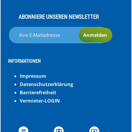
ABONNIERE UNSEREN NEWSLETTER
Anmelden
INFORMATIONEN
Impressum
Datenschutzerklärung
Barrierefreiheit
Vermieter-LOGIN
group
photo_camera
smart_display