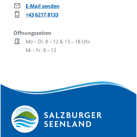
mail
E-Mail senden
phone_iphone
+43 6217 8133
Öffnungszeiten
door_open
Mo – Di: 8 – 12 & 13 – 18 Uhr
Mi – Fr: 8 – 12