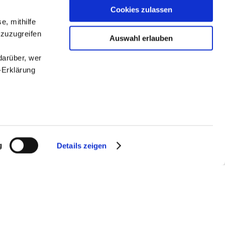
Cookies zulassen
e, mithilfe
 zuzugreifen
Auswahl erlauben
darüber, wer
-Erklärung
enau sein
fizieren
g
Details zeigen
ABONNIERE UNSEREN NEWSLETTER
Ihre
Anmelden
le Medien
ir
, Werbung