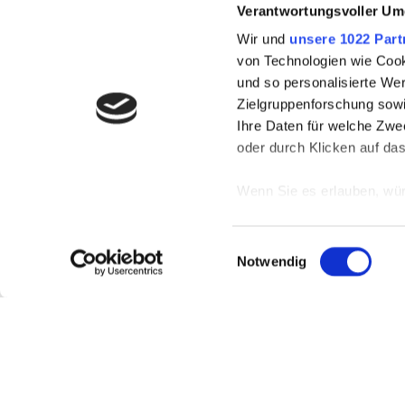
Verantwortungsvoller Um
Wir und
unsere 1022 Part
von Technologien wie Cook
und so personalisierte We
Zielgruppenforschung sowi
Ihre Daten für welche Zwec
oder durch Klicken auf da
Wenn Sie es erlauben, wür
Informationen über
können
Einwilligungsauswahl
Ihr Gerät durch ak
Notwendig
Erfahren Sie mehr darüber,
Präferenzen im
Abschnitt
Wir verwenden Cookies, um
anbieten zu können und di
Informationen zu Ihrer Ve