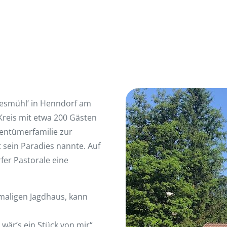
iesmühl‘ in Henndorf am
Kreis mit etwa 200 Gästen
gentümerfamilie zur
 sein Paradies nannte. Auf
er Pastorale eine
maligen Jagdhaus, kann
 wär’s ein Stück von mir“.