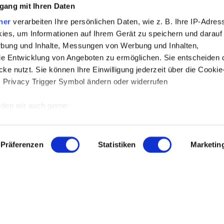
gang mit Ihren Daten
ner
verarbeiten Ihre persönlichen Daten, wie z. B. Ihre IP-Adress
ies, um Informationen auf Ihrem Gerät zu speichern und darauf
rbung und Inhalte, Messungen von Werbung und Inhalten,
e Entwicklung von Angeboten zu ermöglichen. Sie entscheiden 
ke nutzt. Sie können Ihre Einwilligung jederzeit über die Cookie
s Privacy Trigger Symbol ändern oder widerrufen
den wir auch gerne:
 Ihre geografische Lage erfassen, welche bis auf einige Meter g
tives Scannen nach bestimmten Merkmalen (Fingerprinting) identi
Präferenzen
Statistiken
Marketin
 wie Ihre persönlichen Daten verarbeitet werden, und legen Sie 
 Einzelheiten
fest.
 Inhalte und Anzeigen zu personalisieren, Funktionen für sozia
e Zugriffe auf unsere Website zu analysieren. Außerdem geben w
rwendung unserer Website an unsere Partner für soziale Medien