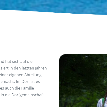
nd hat sich auf die
isiert.In den letzten Jahren
iner eigenen Abteilung
emacht. Im Dorf ist es
es auch die Familie
in die Dorfgemeinschaft