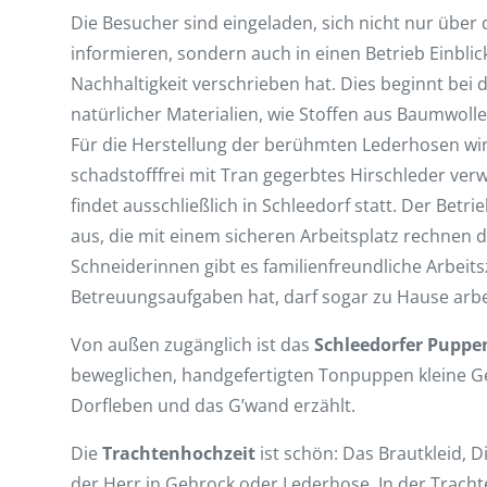
Die Besucher sind eingeladen, sich nicht nur über 
informieren, sondern auch in einen Betrieb Einblic
Nachhaltigkeit verschrieben hat. Dies beginnt bei
natürlicher Materialien, wie Stoffen aus Baumwolle
Für die Herstellung der berühmten Lederhosen wi
schadstofffrei mit Tran gegerbtes Hirschleder ver
findet ausschließlich in Schleedorf statt. Der Betri
aus, die mit einem sicheren Arbeitsplatz rechnen d
Schneiderinnen gibt es familienfreundliche Arbeit
Betreuungsaufgaben hat, darf sogar zu Hause arbe
Von außen zugänglich ist das
Schleedorfer Puppe
beweglichen, handgefertigten Tonpuppen kleine G
Dorfleben und das G’wand erzählt.
Die
Trachtenhochzeit
ist schön: Das Brautkleid, D
der Herr in Gehrock oder Lederhose. In der Trac