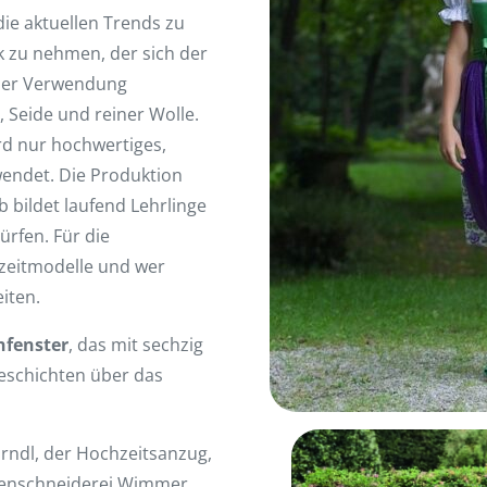
die aktuellen Trends zu
k zu nehmen, der sich der
 der Verwendung
, Seide und reiner Wolle.
rd nur hochwertiges,
wendet. Die Produktion
eb bildet laufend Lehrlinge
ürfen. Für die
szeitmodelle und wer
iten.
nfenster
, das mit sechzig
eschichten über das
irndl, der Hochzeitsanzug,
htenschneiderei Wimmer