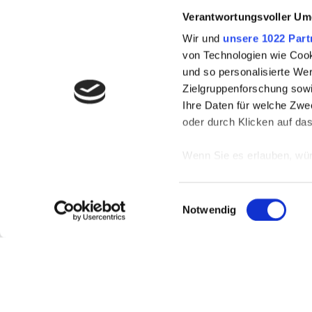
Verantwortungsvoller Um
Wir und
unsere 1022 Part
von Technologien wie Cook
und so personalisierte We
Zielgruppenforschung sowi
Ihre Daten für welche Zwec
oder durch Klicken auf da
Wenn Sie es erlauben, wür
Informationen über
können
HÄUFIG GESUCHT
Einwilligungsauswahl
Ihr Gerät durch ak
Notwendig
Erfahren Sie mehr darüber,
Unsere Strandbäder
Präferenzen im
Abschnitt
Top-Ausflugsziele
Anreise & ÖPNV
Wir verwenden Cookies, um
anbieten zu können und di
Informationen zu Ihrer Ve