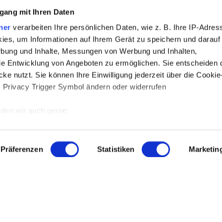
gang mit Ihren Daten
ner
verarbeiten Ihre persönlichen Daten, wie z. B. Ihre IP-Adress
ies, um Informationen auf Ihrem Gerät zu speichern und darauf
rbung und Inhalte, Messungen von Werbung und Inhalten,
e Entwicklung von Angeboten zu ermöglichen. Sie entscheiden 
ke nutzt. Sie können Ihre Einwilligung jederzeit über die Cookie
s Privacy Trigger Symbol ändern oder widerrufen
den wir auch gerne:
 Ihre geografische Lage erfassen, welche bis auf einige Meter g
INFORMATIONEN
tives Scannen nach bestimmten Merkmalen (Fingerprinting) identi
Präferenzen
Statistiken
Marketin
 wie Ihre persönlichen Daten verarbeitet werden, und legen Sie 
Impressum
 Einzelheiten
fest.
Datenschutzerklärung
Barrierefreiheit
 Inhalte und Anzeigen zu personalisieren, Funktionen für sozia
Vermieter-LOGIN
e Zugriffe auf unsere Website zu analysieren. Außerdem geben w
rwendung unserer Website an unsere Partner für soziale Medien