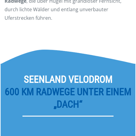
Radwege
, die über Hügel mit grandioser Fernsicht,
durch lichte Wälder und entlang unverbauter
Uferstrecken führen.
SEENLAND VELODROM
600 KM RADWEGE UNTER EINEM
„DACH“