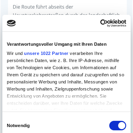
Die Route führt abseits der
Hauptverkehrsstraßen durch das landschaftlich
reizvolle Salzburger Seenland,…
Verantwortungsvoller Umgang mit Ihren Daten
Wir und
unsere 1022 Partner
verarbeiten Ihre
persönlichen Daten, wie z. B. Ihre IP-Adresse, mithilfe
von Technologien wie Cookies, um Informationen auf
Ihrem Gerät zu speichern und darauf zuzugreifen und so
personalisierte Werbung und Inhalte, Messungen von
Werbung und Inhalten, Zielgruppenforschung sowie
Entwicklung von Angeboten zu ermöglichen. Sie
entscheiden darüber, wer Ihre Daten für welche Zwecke
nutzt. Sie können Ihre Einwilligung jederzeit über die
Cookie-Erklärung oder durch Klicken auf das Privacy
Einwilligungsauswahl
Trigger Symbol ändern oder widerrufen
Notwendig
Barocktour