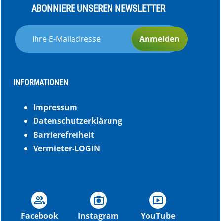
ABONNIERE UNSEREN NEWSLETTER
Anmelden
INFORMATIONEN
Impressum
Datenschutzerklärung
Barrierefreiheit
Vermieter-LOGIN
group
photo_camera
smart_display
Facebook
Instagram
YouTube