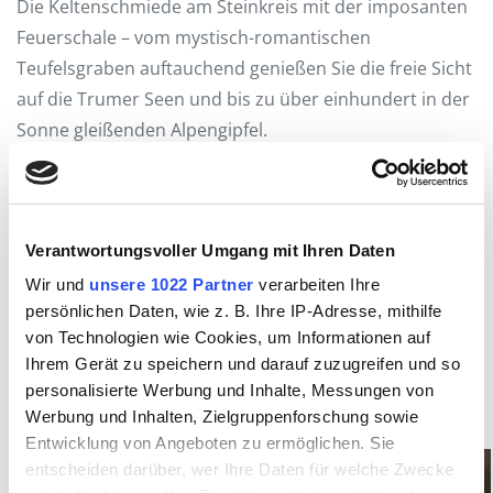
Die Keltenschmiede am Steinkreis mit der imposanten
Feuerschale – vom mystisch-romantischen
Teufelsgraben auftauchend genießen Sie die freie Sicht
auf die Trumer Seen und bis zu über einhundert in der
Sonne gleißenden Alpengipfel.
Das Schauschmieden wird im Zuge des IMMER WIEDER
FREITAGS SEEHAM SEhEN – Programms durchgeführt.
Die aktuellen Termine finden sie hier
Verantwortungsvoller Umgang mit Ihren Daten
Wir und
unsere 1022 Partner
verarbeiten Ihre
persönlichen Daten, wie z. B. Ihre IP-Adresse, mithilfe
Bio Hotel Schiessentobel
von Technologien wie Cookies, um Informationen auf
Schiessentobel 1, 5164 Seeham
Ihrem Gerät zu speichern und darauf zuzugreifen und so
www.schiessentobel.at
personalisierte Werbung und Inhalte, Messungen von
Werbung und Inhalten, Zielgruppenforschung sowie
Entwicklung von Angeboten zu ermöglichen. Sie
entscheiden darüber, wer Ihre Daten für welche Zwecke