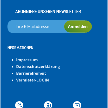
ABONNIERE UNSEREN NEWSLETTER
Anmelden
INFORMATIONEN
Impressum
Datenschutzerklärung
Barrierefreiheit
Vermieter-LOGIN
group
photo_camera
smart_display